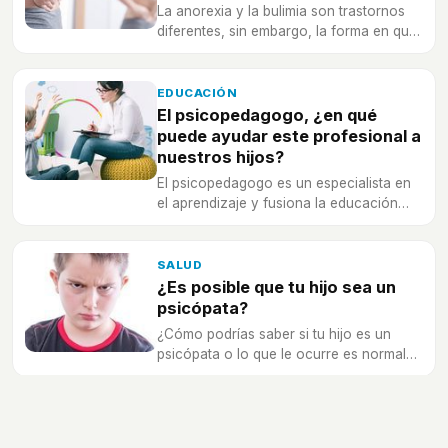
La anorexia y la bulimia son trastornos
diferentes, sin embargo, la forma en que
afectan al cuerpo y la salud pueden traer
estas consecuencias.
EDUCACIÓN
El psicopedagogo, ¿en qué
puede ayudar este profesional a
nuestros hijos?
El psicopedagogo es un especialista en
el aprendizaje y fusiona la educación
con la salud mental y emocional de las
personas, te contamos cuándo acudir a
un profesional de este tipo.
SALUD
¿Es posible que tu hijo sea un
psicópata?
¿Cómo podrías saber si tu hijo es un
psicópata o lo que le ocurre es normal
para su edad?