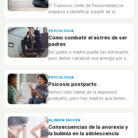
El Trastorno Límite de Personalidad se
empieza a identificar a partir de la
adolescencia, sin embargo es muy
importante para su tratamiento hacer una
detección precoz en la infancia.
PSICOLOGIA
Cómo combatir el estrés de ser
padres
Ser padre o madre puede ser estresante,
pero debes canalizar esa energía por el
bien familiar, ¡tu salud mental es muy
importante!
PSICOLOGIA
Psicosis postparto
Hemos oído hablar de la depresión
postparto, pero hay madres que tienen
psicosis postparto, con síntomas
psicóticos al poco de tener a su bebé
ALIMENTACIÓN
Consecuencias de la anorexia y
la bulimia en la adolescencia