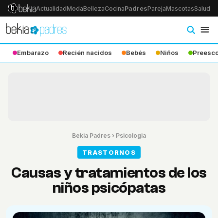
Actualidad
Moda
Belleza
Cocina
Padres
Pareja
Mascotas
Salud
Ps
Embarazo
Recién nacidos
Bebés
Niños
Preesco
Bekia Padres
›
Psicologia
TRASTORNOS
Causas y tratamientos de los
niños psicópatas