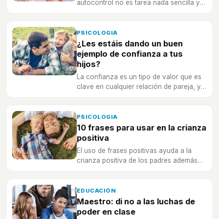
autocontrol no es tarea nada sencilla y
requiere de una serie de herramientas
para conseguirlo
PSICOLOGIA
¿Les estáis dando un buen
ejemplo de confianza a tus
hijos?
La confianza es un tipo de valor que es
clave en cualquier relación de pareja, y
también en cualquier familia.
PSICOLOGIA
10 frases para usar en la crianza
positiva
El uso de frases positivas ayuda a la
crianza positiva de los padres además
de favorecer su aprendizaje.
EDUCACIÓN
Maestro: di no a las luchas de
poder en clase