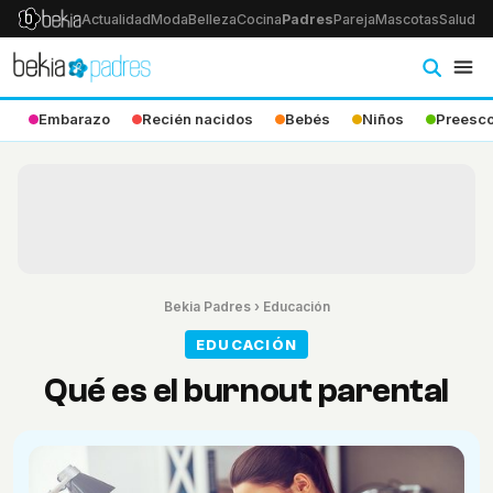
Actualidad
Moda
Belleza
Cocina
Padres
Pareja
Mascotas
Salud
Ps
Embarazo
Recién nacidos
Bebés
Niños
Preesco
Bekia Padres
›
Educación
EDUCACIÓN
Qué es el burnout parental