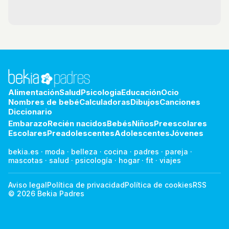
Alimentación
Salud
Psicologia
Educación
Ocio
Nombres de bebé
Calculadoras
Dibujos
Canciones
Diccionario
Embarazo
Recién nacidos
Bebés
Niños
Preescolares
Escolares
Preadolescentes
Adolescentes
Jóvenes
bekia.es
·
moda
·
belleza
·
cocina
·
padres
·
pareja
·
mascotas
·
salud
·
psicología
·
hogar
·
fit
·
viajes
Aviso legal
Política de privacidad
Política de cookies
RSS
© 2026 Bekia Padres