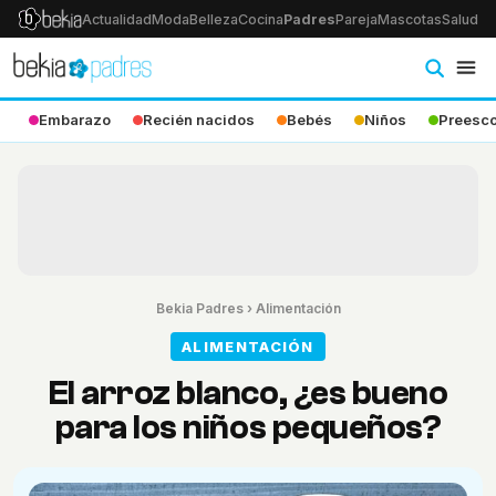
Actualidad
Moda
Belleza
Cocina
Padres
Pareja
Mascotas
Salud
Ps
Embarazo
Recién nacidos
Bebés
Niños
Preesco
Bekia Padres
›
Alimentación
ALIMENTACIÓN
El arroz blanco, ¿es bueno
para los niños pequeños?