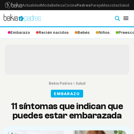
Actualidad
Moda
Belleza
Cocina
Padres
Pareja
Mascotas
Salud
Ps
Embarazo
Recién nacidos
Bebés
Niños
Preesco
Bekia Padres
›
Salud
EMBARAZO
11 síntomas que indican que
puedes estar embarazada