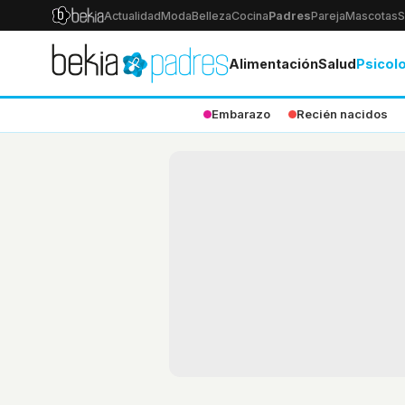
Actualidad
Moda
Belleza
Cocina
Padres
Pareja
Mascotas
S
Alimentación
Salud
Psicol
Embarazo
Recién nacidos