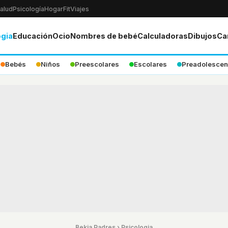
alud
Psicología
Hogar
Fit
Viajes
ogia
Educación
Ocio
Nombres de bebé
Calculadoras
Dibujos
Ca
Bebés
Niños
Preescolares
Escolares
Preadolescen
Bekia Padres
›
Psicologia