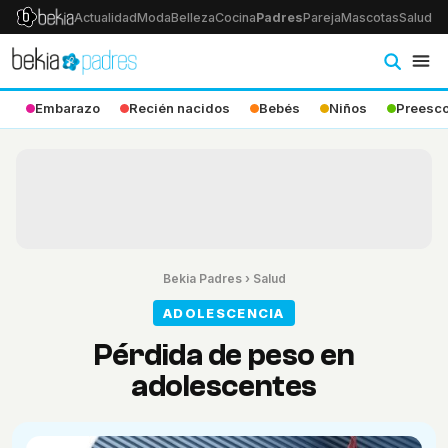
Actualidad
Moda
Belleza
Cocina
Padres
Pareja
Mascotas
Salud
Ps
Embarazo
Recién nacidos
Bebés
Niños
Preesco
Bekia Padres
›
Salud
ADOLESCENCIA
Pérdida de peso en
adolescentes