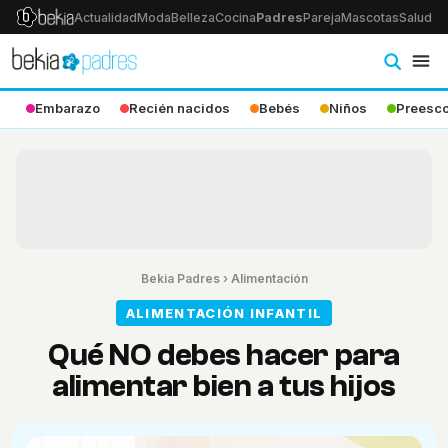
Actualidad
Moda
Belleza
Cocina
Padres
Pareja
Mascotas
Salud
Ps
Embarazo
Recién nacidos
Bebés
Niños
Preesco
Bekia Padres
›
Alimentación
ALIMENTACIÓN INFANTIL
Qué NO debes hacer para
alimentar bien a tus hijos