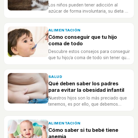
Los niños pueden tener adicción al
azúcar de forma involuntaria, su dieta en
casa es fundamental para combatirlo.
ALIMENTACIÓN
Cómo conseguir que tu hijo
coma de todo
Descubre estos consejos para conseguir
que tu hijo/a coma de todo sin tener que
pelear cada día.
SALUD
Qué deben saber los padres
para evitar la obesidad infantil
Nuestros hijos son lo más preciado que
tenemos, es por ello, que debemos
educarles en unos hábitos de
alimentación saludables cara a afrontar
su día a día.
ALIMENTACIÓN
Cómo saber si tu bebé tiene
anemia