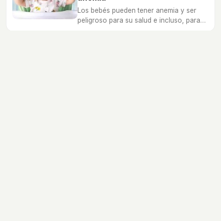
Los bebés pueden tener anemia y ser
peligroso para su salud e incluso, para
su vida. ¡Hay que ponerle remedio
cuanto antes!
Alimentación
Salud
Psicologia
Educación
Ocio
Nombres de bebé
Calculadoras
Dibujos
Canciones
Diccionario
Embarazo
Recién nacidos
Bebés
Niños
Preescolares
Escolares
Preadolescentes
Adolescentes
Jóvenes
bekia.es
·
moda
·
belleza
·
cocina
·
padres
·
pareja
·