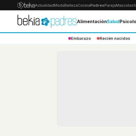
Actualidad
Moda
Belleza
Cocina
Padres
Pareja
Mascotas
S
Alimentación
Salud
Psicol
Embarazo
Recién nacidos