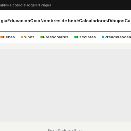
alud
Psicología
Hogar
Fit
Viajes
ogia
Educación
Ocio
Nombres de bebé
Calculadoras
Dibujos
Ca
Bebés
Niños
Preescolares
Escolares
Preadolescen
Bekia Padres
›
Salud