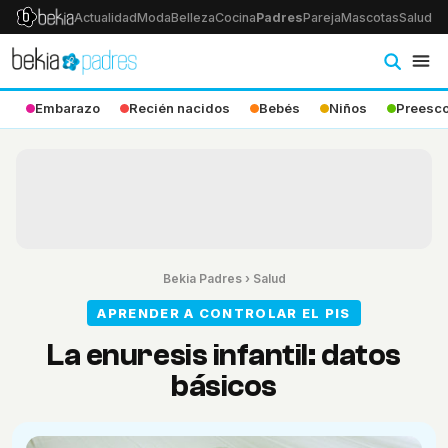
Actualidad
Moda
Belleza
Cocina
Padres
Pareja
Mascotas
Salud
Ps
Embarazo
Recién nacidos
Bebés
Niños
Preesco
Bekia Padres
›
Salud
APRENDER A CONTROLAR EL PIS
La enuresis infantil: datos
básicos