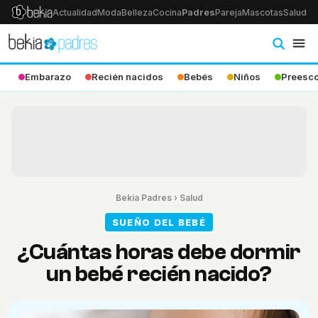
Actualidad
Moda
Belleza
Cocina
Padres
Pareja
Mascotas
Salud
Ps
Embarazo
Recién nacidos
Bebés
Niños
Preesco
Bekia Padres
›
Salud
SUEÑO DEL BEBÉ
¿Cuántas horas debe dormir
un bebé recién nacido?