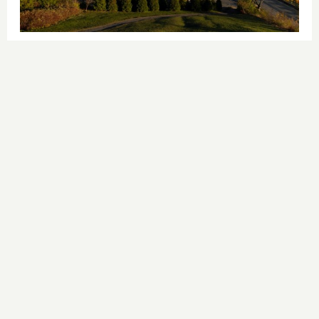
Dónde viajar en 2026
Los destinos que todos van a querer
visitar el próximo año
DISCOVER WITH
LO MÁS LEÍDO EN PADRES
Diarrea en el embarazo: causas y tratamiento
Síntomas que indican que el parto se acerca
El hipo en el bebé recién nacido: por qué se produce y
cómo aliviarlo
Síntomas en un niño celíaco para detectar la