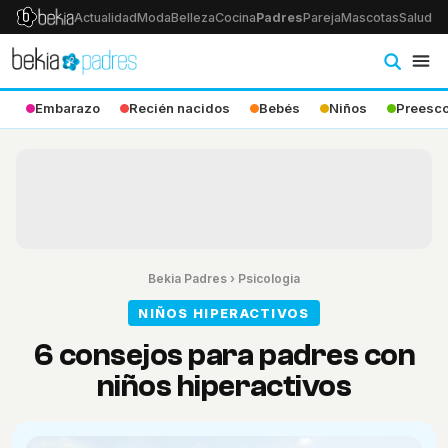
Actualidad
Moda
Belleza
Cocina
Padres
Pareja
Mascotas
Salud
Ps
Embarazo
Recién nacidos
Bebés
Niños
Preesco
Bekia Padres
›
Psicologia
NIÑOS HIPERACTIVOS
6 consejos para padres con
niños hiperactivos