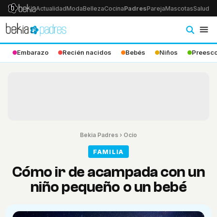
Actualidad
Moda
Belleza
Cocina
Padres
Pareja
Mascotas
Salud
Ps
Embarazo
Recién nacidos
Bebés
Niños
Preesco
Bekia Padres
›
Ocio
FAMILIA
Cómo ir de acampada con un
niño pequeño o un bebé