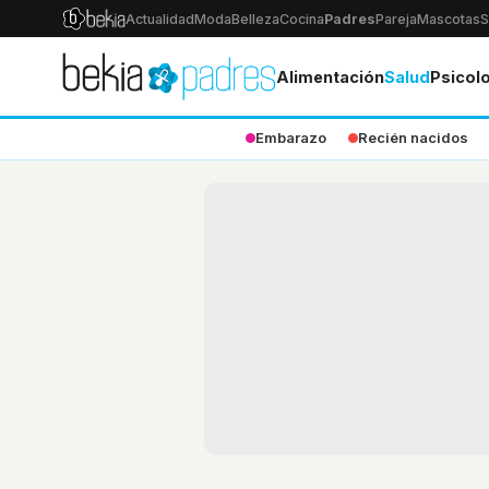
Actualidad
Moda
Belleza
Cocina
Padres
Pareja
Mascotas
S
Alimentación
Salud
Psicol
Embarazo
Recién nacidos