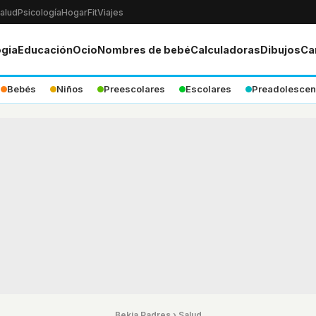
alud
Psicología
Hogar
Fit
Viajes
ogia
Educación
Ocio
Nombres de bebé
Calculadoras
Dibujos
Ca
Bebés
Niños
Preescolares
Escolares
Preadolescen
Bekia Padres
›
Salud