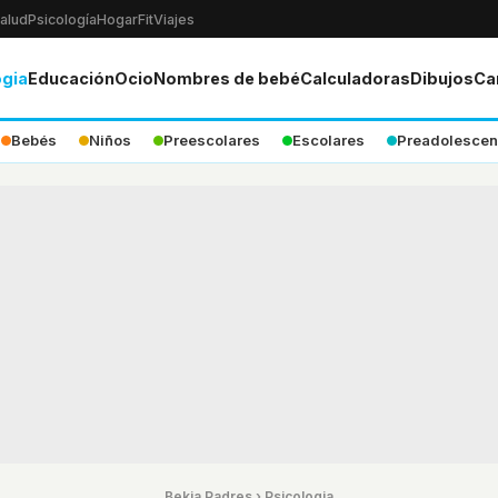
alud
Psicología
Hogar
Fit
Viajes
ogia
Educación
Ocio
Nombres de bebé
Calculadoras
Dibujos
Ca
Bebés
Niños
Preescolares
Escolares
Preadolescen
Bekia Padres
›
Psicologia