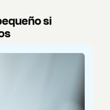
pequeño si
os