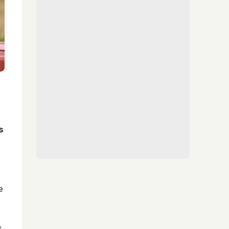
s
a
e
s