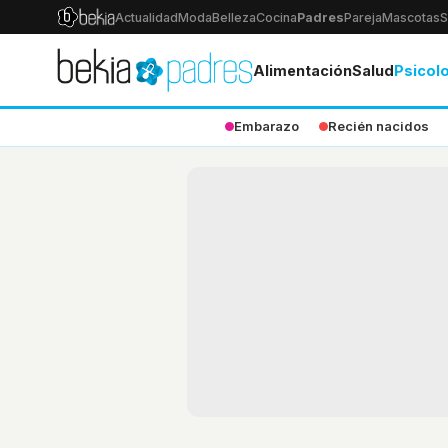
Actualidad
Moda
Belleza
Cocina
Padres
Pareja
Mascotas
S
Alimentación
Salud
Psicol
Embarazo
Recién nacidos