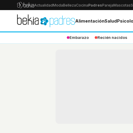
Actualidad
Moda
Belleza
Cocina
Padres
Pareja
Mascotas
S
Alimentación
Salud
Psicol
Embarazo
Recién nacidos