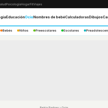
alud
Psicología
Hogar
Fit
Viajes
ogia
Educación
Ocio
Nombres de bebé
Calculadoras
Dibujos
Ca
Bebés
Niños
Preescolares
Escolares
Preadolescen
Bekia Padres
›
Ocio