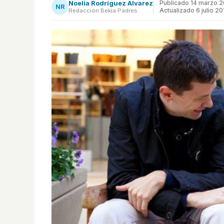
Noelia Rodríguez Alvarez
Publicado
14 marzo 2
NR
Actualizado 6 julio 20
Redacción Bekia Padres