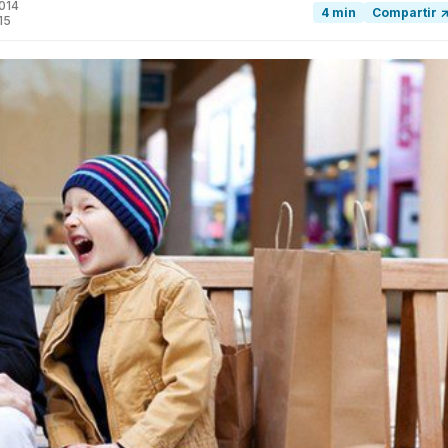
014
4 min
Compartir 
15