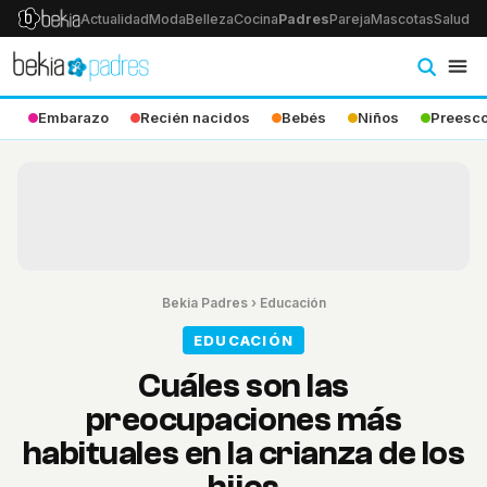
Actualidad
Moda
Belleza
Cocina
Padres
Pareja
Mascotas
Salud
Ps
Embarazo
Recién nacidos
Bebés
Niños
Preesco
Bekia Padres
›
Educación
EDUCACIÓN
Cuáles son las
preocupaciones más
habituales en la crianza de los