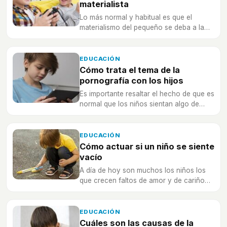
materialista
Lo más normal y habitual es que el
materialismo del pequeño se deba a la
educación que va a recibir por parte de
los padres
EDUCACIÓN
Cómo trata el tema de la
pornografía con los hijos
Es importante resaltar el hecho de que es
normal que los niños sientan algo de
curiosidad sobre todo lo que rodea la
sexo
EDUCACIÓN
Cómo actuar si un niño se siente
vacío
A día de hoy son muchos los niños los
que crecen faltos de amor y de cariño
por parte de los padres frente a un
mayor materialismo.
EDUCACIÓN
Cuáles son las causas de la