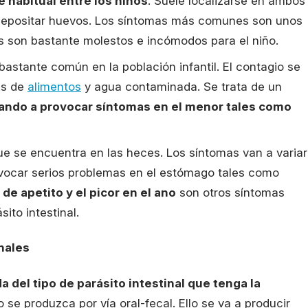
e habitual entre los niños
. Suele localizarse en ambos
epositar huevos. Los síntomas más comunes son unos
es son bastante molestos e incómodos para el niño.
 bastante común en la población infantil. El contagio se
és de
alimentos
y agua contaminada. Se trata de un
gando a provocar síntomas en el menor tales como
que se encuentra en las heces. Los síntomas van a variar
rovocar serios problemas en el estómago tales como
a de apetito y el picor en el ano
son otros síntomas
ito intestinal.
nales
 del tipo de parásito intestinal que tenga la
 se produzca por vía oral-fecal. Ello se va a producir