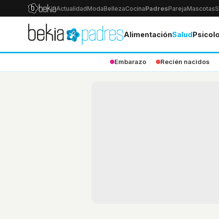
Actualidad
Moda
Belleza
Cocina
Padres
Pareja
Mascotas
S
Alimentación
Salud
Psicol
Embarazo
Recién nacidos