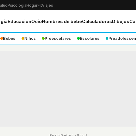
alud
Psicología
Hogar
Fit
Viajes
ogia
Educación
Ocio
Nombres de bebé
Calculadoras
Dibujos
Ca
Bebés
Niños
Preescolares
Escolares
Preadolescen
Bekia Padres
›
Salud