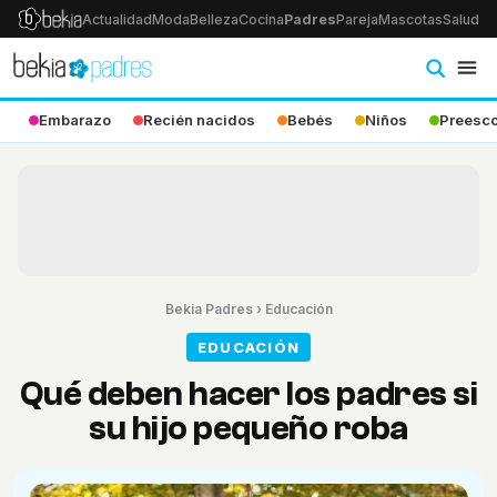
Actualidad
Moda
Belleza
Cocina
Padres
Pareja
Mascotas
Salud
Ps
Embarazo
Recién nacidos
Bebés
Niños
Preesco
Bekia Padres
›
Educación
EDUCACIÓN
Qué deben hacer los padres si
su hijo pequeño roba