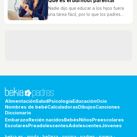
Qué es el burnout parental
Nadie dijo que educar a los hijos fuera
una tarea fácil, por lo que los padres
deben tomarse dicha crianza de la
manera más calmada posible
Alimentación
Salud
Psicologia
Educación
Ocio
Nombres de bebé
Calculadoras
Dibujos
Canciones
Diccionario
Embarazo
Recién nacidos
Bebés
Niños
Preescolares
Escolares
Preadolescentes
Adolescentes
Jóvenes
bekia.es
·
moda
·
belleza
·
cocina
·
padres
·
pareja
·