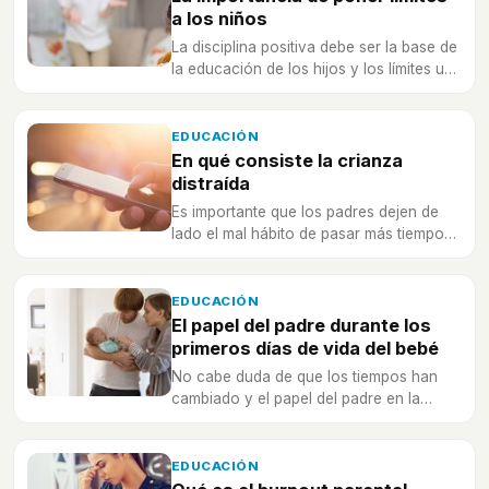
a los niños
La disciplina positiva debe ser la base de
la educación de los hijos y los límites un
elemento esencial para conseguir que la
conducta de los hijos sea la mejor
posible
EDUCACIÓN
En qué consiste la crianza
distraída
Es importante que los padres dejen de
lado el mal hábito de pasar más tiempo
frente al móvil que con sus hijos
EDUCACIÓN
El papel del padre durante los
primeros días de vida del bebé
No cabe duda de que los tiempos han
cambiado y el papel del padre en la
crianza del hijo, es igual de importante
que el de la madre.
EDUCACIÓN