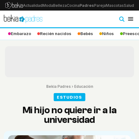
Actualidad
Moda
Belleza
Cocina
Padres
Pareja
Mascotas
Salud
Ps
Embarazo
Recién nacidos
Bebés
Niños
Preesco
Bekia Padres
›
Educación
ESTUDIOS
Mi hijo no quiere ir a la
universidad