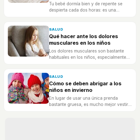
Tu bebé dormía bien y de repente se
despierta cada dos horas: es una
regresión del sueño y casi siempre es
buena señal. Te cuento las de cada edad
y cómo superarlas.
SALUD
Qué hacer ante los dolores
musculares en los niños
Los dolores musculares son bastante
habituales en los niños, especialmente
cuando practican diferentes actividades
físicas.
SALUD
Cómo se deben abrigar a los
niños en invierno
En lugar de usar una única prenda
bastante gruesa, es mucho mejor vestir a
los niños con varias capas y conseguir
aislarlos perfectamente del frío.