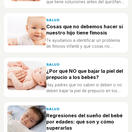
que tiene soluciones antes del quirófano.
La circuncisión evita que se padezca
este mal.
SALUD
Cosas que no debemos hacer si
nuestro hijo tiene fimosis
Te ayudamos a identificar un problema
de fimosis infantil y qué cosas no
debemos hacer nunca a un bebé o un
niño si sospechamos que lo padece.
SALUD
¿Por qué NO que bajar la piel del
prepucio a los bebés?
Hay padres que no saben si deben o no
deben bajar la piel de prepucio en los
bebés, ¿qué es lo correcto?
SALUD
Regresiones del sueño del bebé
por edades: qué son y cómo
superarlas