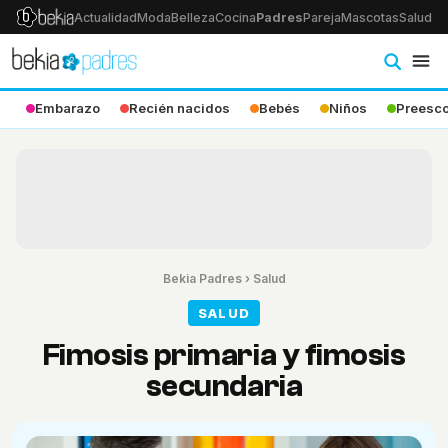
Actualidad
Moda
Belleza
Cocina
Padres
Pareja
Mascotas
Salud
Ps
Embarazo
Recién nacidos
Bebés
Niños
Preesco
Bekia Padres
›
Salud
SALUD
Fimosis primaria y fimosis
secundaria