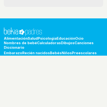
Alimentación
Salud
Psicologia
Educación
Ocio
Nombres de bebé
Calculadoras
Dibujos
Canciones
Diccionario
Embarazo
Recién nacidos
Bebés
Niños
Preescolares
Escolares
Preadolescentes
Adolescentes
Jóvenes
bekia.es
·
moda
·
belleza
·
cocina
·
padres
·
pareja
·
mascotas
·
salud
·
psicología
·
hogar
·
fit
·
viajes
Aviso legal
Política de privacidad
Política de cookies
RSS
© 2026 Bekia Padres