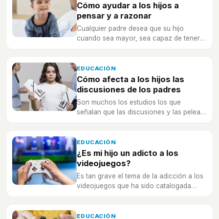
Cómo ayudar a los hijos a
pensar y a razonar
Cualquier padre desea que su hijo
cuando sea mayor, sea capaz de tener
su propia opinión y pensar por sí mismo
EDUCACIÓN
Cómo afecta a los hijos las
discusiones de los padres
Son muchos los estudios los que
señalan que las discusiones y las peleas
en el entorno familiar inciden de manera
negativa en el desarrollo cerebral y
cognitivo de los niños
EDUCACIÓN
¿Es mi hijo un adicto a los
videojuegos?
Es tan grave el tema de la adicción a los
videojuegos que ha sido catalogada
como un trastorno de la conducta.
EDUCACIÓN