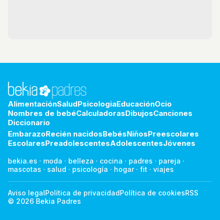
Alimentación
Salud
Psicologia
Educación
Ocio
Nombres de bebé
Calculadoras
Dibujos
Canciones
Diccionario
Embarazo
Recién nacidos
Bebés
Niños
Preescolares
Escolares
Preadolescentes
Adolescentes
Jóvenes
bekia.es
·
moda
·
belleza
·
cocina
·
padres
·
pareja
·
mascotas
·
salud
·
psicología
·
hogar
·
fit
·
viajes
Aviso legal
Política de privacidad
Política de cookies
RSS
© 2026 Bekia Padres