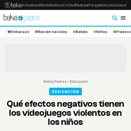
Actualidad
Moda
Belleza
Cocina
Padres
Pareja
Mascotas
Salud
Ps
Embarazo
Recién nacidos
Bebés
Niños
Preesco
Bekia Padres
›
Educación
EDUCACIÓN
Qué efectos negativos tienen
los videojuegos violentos en
los niños