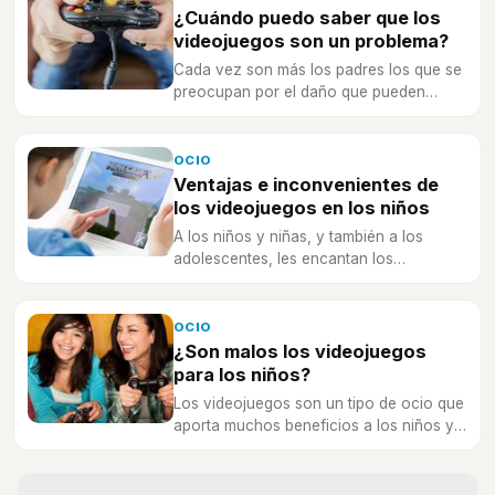
¿Cuándo puedo saber que los
videojuegos son un problema?
Cada vez son más los padres los que se
preocupan por el daño que pueden
causar los videojuegos a sus hijos.
OCIO
Ventajas e inconvenientes de
los videojuegos en los niños
A los niños y niñas, y también a los
adolescentes, les encantan los
videojuegos, y muchos padres y madres
se preocupan por si son un tipo de ocio
conveniente para ellos.
OCIO
¿Son malos los videojuegos
para los niños?
Los videojuegos son un tipo de ocio que
aporta muchos beneficios a los niños y
las niñas, desde mejorar sus habilidades
cognitivas hasta sus hábitos.