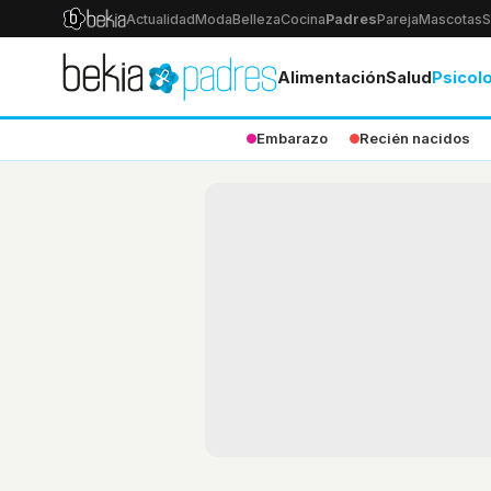
Actualidad
Moda
Belleza
Cocina
Padres
Pareja
Mascotas
S
Alimentación
Salud
Psicol
Embarazo
Recién nacidos