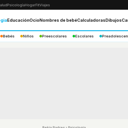
alud
Psicología
Hogar
Fit
Viajes
ogia
Educación
Ocio
Nombres de bebé
Calculadoras
Dibujos
Ca
Bebés
Niños
Preescolares
Escolares
Preadolescen
Bekia Padres
›
Psicologia