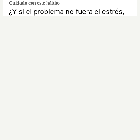
Cuidado con este hábito
¿Y si el problema no fuera el estrés,
sino un hábito diario?
Costumbres que no creerás
¿Qué pensarías si esto fuera normal
en tu país?