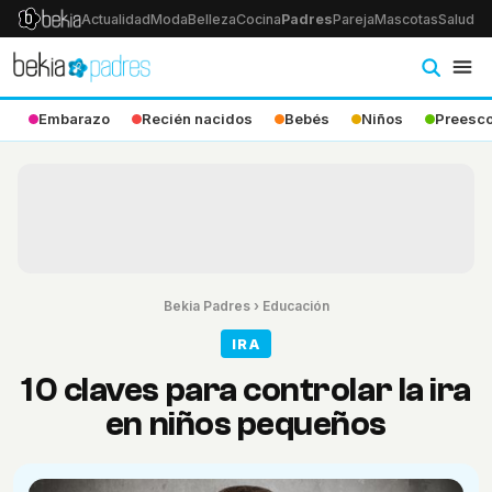
Actualidad
Moda
Belleza
Cocina
Padres
Pareja
Mascotas
Salud
Ps
Embarazo
Recién nacidos
Bebés
Niños
Preesco
Bekia Padres
›
Educación
IRA
10 claves para controlar la ira
en niños pequeños