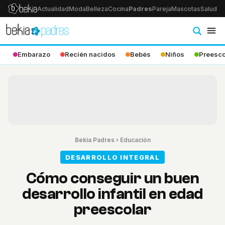
Actualidad
Moda
Belleza
Cocina
Padres
Pareja
Mascotas
Salud
Ps
Embarazo
Recién nacidos
Bebés
Niños
Preesco
Bekia Padres
›
Educación
DESARROLLO INTEGRAL
Cómo conseguir un buen
desarrollo infantil en edad
preescolar