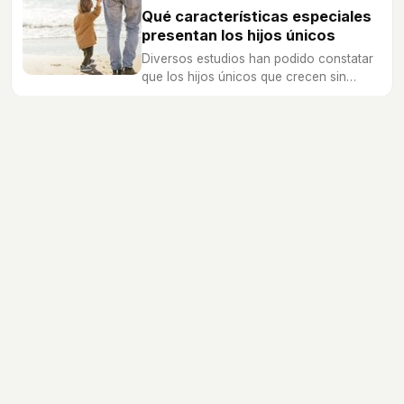
Qué características especiales
presentan los hijos únicos
Diversos estudios han podido constatar
que los hijos únicos que crecen sin
hermanos, tienen una serie de
características que los hace diferentes a
la vez que especiales.
Alimentación
Salud
Psicologia
Educación
Ocio
Nombres de bebé
Calculadoras
Dibujos
Canciones
Diccionario
Embarazo
Recién nacidos
Bebés
Niños
Preescolares
Escolares
Preadolescentes
Adolescentes
Jóvenes