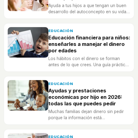
Ayuda a tus hijos a que tengan un buen
desarrollo del autoconcepto en su vida,
¡su autoestima está en juego!
EDUCACIÓN
Educación financiera para niños:
enseñarles a manejar el dinero
por edades
Los hábitos con el dinero se forman
antes de lo que crees. Una guía práctica,
edad por edad, para enseñar a tus hijos
a ahorrar, gastar con cabeza y ponerse
su primer objetivo.
EDUCACIÓN
Ayudas y prestaciones
económicas por hijo en 2026:
todas las que puedes pedir
Muchas familias dejan dinero sin pedir
porque la información está
desperdigada. Te ordeno en cristiano las
ayudas por hijo de 2026 y cuáles
puedes solicitar tú.
EDUCACIÓN