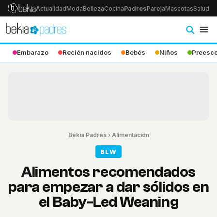
Actualidad
Moda
Belleza
Cocina
Padres
Pareja
Mascotas
Salud
Ps
Embarazo
Recién nacidos
Bebés
Niños
Preesco
Bekia Padres
›
Alimentación
BLW
Alimentos recomendados
para empezar a dar sólidos en
el Baby-Led Weaning