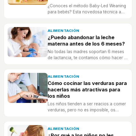
¿Conoces el método Baby-Led Weaning
para bebés? Esta novedosa técnica a
demanda está revolucionando la
alimentación infantil.
ALIMENTACIÓN
¿Puedo abandonar la leche
materna antes de los 6 meses?
No todas las madres soportan 6 meses
de lactancia, te contamos cómo hacer el
cambio para preservar la mejor
alimentación para tu bebé.
ALIMENTACIÓN
Cómo cocinar las verduras para
hacerlas más atractivas para
los niños
Los niños tienden a ser reacios a comer
verduras, pero no es imposible, os
damos algunos trucos para hacer estos
alimentos más apetecibles para ellos.
ALIMENTACIÓN
¿Por qué a los niños no les